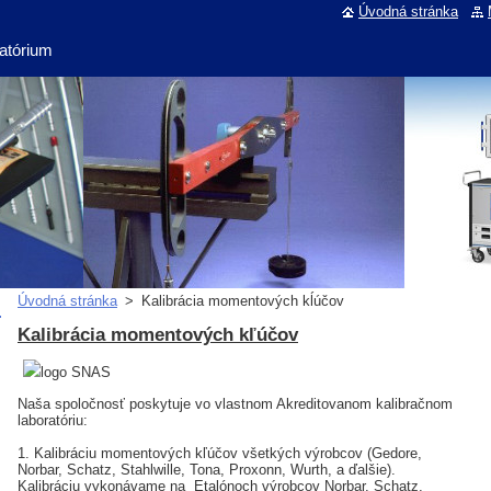
Úvodná stránka
ratórium
Úvodná stránka
>
Kalibrácia momentových kĺúčov
Kalibrácia momentových kľúčov
Naša spoločnosť poskytuje vo vlastnom Akreditovanom kalibračnom
laboratóriu:
1. Kalibráciu momentových kľúčov všetkých výrobcov (Gedore,
Norbar, Schatz, Stahlwille, Tona, Proxonn, Wurth, a ďalšie).
Kalibráciu vykonávame na Etalónoch výrobcov Norbar, Schatz,