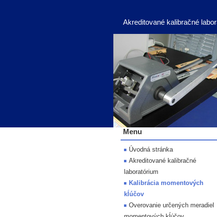
Akreditované kalibračné labo
Menu
Úvodná stránka
Akreditované kalibračné
laboratórium
Kalibrácia momentových
kĺúčov
Overovanie určených meradiel
momentových kĺúčov