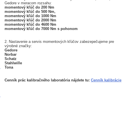
Gedore v meracom rozsahu:
momentový kľúč do 200 Nm
momentový kľúč do 500 Nm,
momentový kľúč do 1000 Nm
momentový kľúč do 2000 Nm
momentový kľúč do 4600 Nm
momentový kľúč do 7000 Nm s pohonom
2. Nastavenie a servis momentových kľúčov zabezepečujeme pre
výrobné značky:
Gedore
Norbar
Schatz
Stahlwille
Tona
Cenník prác kalibračného laboratória nájdete tu:
Cenník kalibrácie